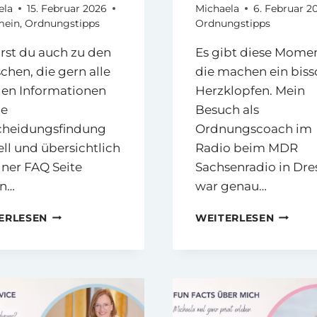
ela
15. Februar 2026
Michaela
6. Februar 2
mein
,
Ordnungstipps
Ordnungstipps
rst du auch zu den
Es gibt diese Momen
hen, die gern alle
die machen ein bis
gen Informationen
Herzklopfen. Mein
ie
Besuch als
cheidungsfindung
Ordnungscoach im
ll und übersichtlich
Radio beim MDR
iner FAQ Seite
Sachsenradio in Dr
en…
war genau…
FRAGEN
ORDNU
ERLESEN
WEITERLESEN
UND
IM
ANTWORTEN
RADIO
ZUM
–
ORDNUNGSCOACHING
MEIN
MIT
BESUC
MICHAELA
BEIM