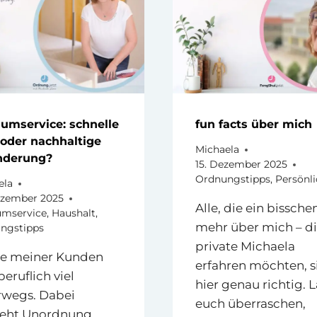
(FAQ)
MDR
SACHS
IN
DRESD
umservice: schnelle
fun facts über mich
 oder nachhaltige
Michaela
nderung?
15. Dezember 2025
Ordnungstipps
,
Persönl
ela
ezember 2025
Alle, die ein bissche
umservice
,
Haushalt
,
mehr über mich – d
ngstipps
private Michaela
ge meiner Kunden
erfahren möchten, s
beruflich viel
hier genau richtig. L
rwegs. Dabei
euch überraschen,
teht Unordnung