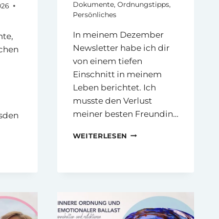
Dokumente
,
Ordnungstipps
,
026
Persönliches
In meinem Dezember
te,
Newsletter habe ich dir
schen
von einem tiefen
Einschnitt in meinem
Leben berichtet. Ich
musste den Verlust
meiner besten Freundin…
esden
LOSLASSPROZESS
WEITERLESEN
–
NGSCOACH
TRAUERBEWÄLTIGUNG
H