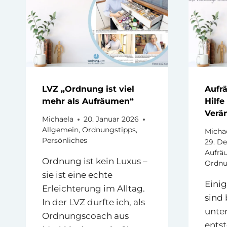
LVZ „Ordnung ist viel
Aufrä
mehr als Aufräumen“
Hilfe
Verä
Michaela
20. Januar 2026
Allgemein
,
Ordnungstipps
,
Micha
Persönliches
29. D
Aufrä
Ordnung ist kein Luxus –
Ordnu
sie ist eine echte
Eini
Erleichterung im Alltag.
sind 
In der LVZ durfte ich, als
unte
Ordnungscoach aus
ents