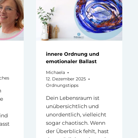
ENRADIO
EN
innere Ordnung und
emotionaler Ballast
Michaela
iches
12. Dezember 2025
Ordnungstipps
n
Dein Lebensraum ist
ie
unübersichtlich und
unordentlich, vielleicht
ind
sogar chaotisch. Wenn
asst
der Überblick fehlt, hast