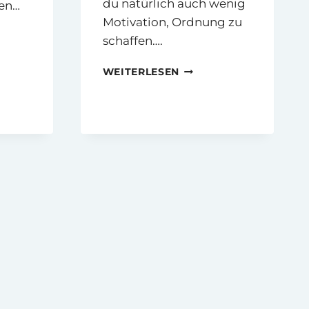
du natürlich auch wenig
ten…
Motivation, Ordnung zu
schaffen….
INNERE
WEITERLESEN
ORDNUNG
UND
EMOTIONALER
BALLAST