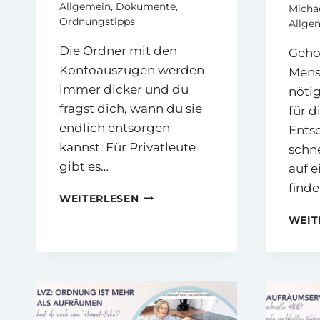
Allgemein
,
Dokumente
,
Micha
Ordnungstipps
Allge
Die Ordner mit den
Gehö
Kontoauszügen werden
Mensc
immer dicker und du
nöti
fragst dich, wann du sie
für d
endlich entsorgen
Ents
kannst. Für Privatleute
schne
gibt es…
auf e
find
KONTOAUSZÜGE
WEITERLESEN
AUFBEWAHREN
WEIT