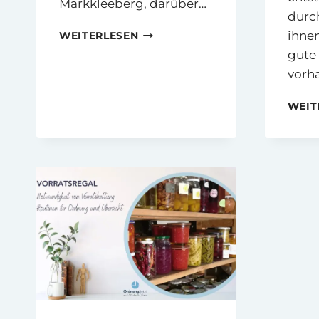
Markkleeberg, darüber…
durc
LVZ
ihnen
WEITERLESEN
„ORDNUNG
gute
IST
vorh
VIEL
MEHR
WEIT
ALS
AUFRÄUMEN“