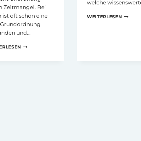
welche wissenswer
h Zeitmangel. Bei
 ist oft schon eine
FUN
WEITERLESEN
FACTS
 Grundordnung
ÜBER
anden und…
MICH
AUFRÄUMSERVICE:
ERLESEN
SCHNELLE
HILFE
ODER
NACHHALTIGE
VERÄNDERUNG?