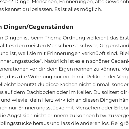
lassen? Dinge, Menschen, Erinnerungen, alte Gewohn
 kannst du loslassen. Es ist alles möglich.
on Dingen/Gegenständen
n Dingen ist beim Thema Ordnung vielleicht das Erst
fällt es den meisten Menschen so schwer, Gegenständ
und ist, weil sie mit Erinnerungen verknüpft sind. Bl
nerungsstücke“. Natürlich ist es ein schöner Gedank
enerationen vor dir dein Eigen nennen zu können. Mü
sein, dass die Wohnung nur noch mit Relikten der Ver
ielleicht benutzt du diese Sachen nicht einmal, sonde
ns auf dem Dachboden oder im Keller. Du solltest dir 
 und wieviel dein Herz wirklich an diesen Dingen hängt
dich nur Erinnerungsstücke mit Menschen oder Erleb
die Angst sich nicht erinnern zu können bzw. zu verge
eblingsstücke heraus und lass die anderen los. Bei g