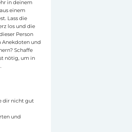
mehr in deinem
 aus einem
st. Lass die
rz los und die
 dieser Person
en Anekdoten und
nern? Schaffe
st nötig, um in
.
 dir nicht gut
erten und