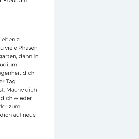
r Freundin
 Leben zu
du viele Phasen
garten, dann in
Studium
legenheit dich
der Tag
st. Mache dich
 dich wieder
oder zum
 dich auf neue