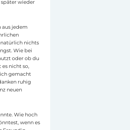
 später wieder
h aus jedem
hrlichen
natürlich nichts
ngst. Wie bei
nutzt oder ob du
 es nicht so,
dich gemacht
edanken ruhig
ganz neuen
önnte. Wie hoch
önntest, wenn es