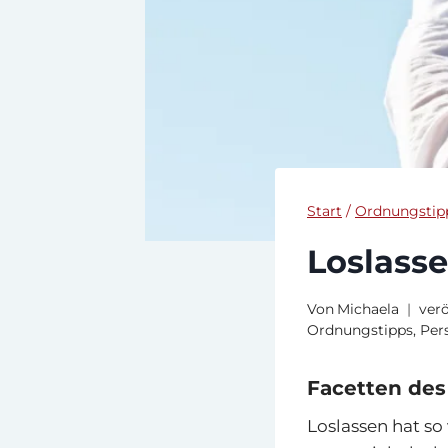
Start
/
Ordnungstip
Loslass
Von
Michaela
verö
Ordnungstipps
,
Per
Facetten des
Loslassen hat s