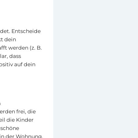
det. Entscheide
kt dein
ft werden (z. B.
ar, dass
sitiv auf dein
n
rden frei, die
il die Kinder
 schöne
, in der Wohnung,