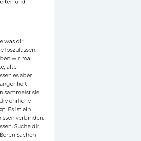
heiten und
e was dir
e loszulassen.
eiben wir mal
e, alte
ssen es aber
gangenheit
rn sammelst sie
die ehrliche
. Es ist ein
nissen verbinden.
ssen. Suche dir
rößeren Sachen