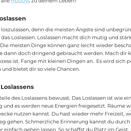
 alle
Hobbys
zu deinem Leben?
oslassen
 loszulassen, denn die meisten Ängste sind unbegrün
 das Loslassen. Loslassen macht dich mutig und stär
 Die meisten Dinge können ganz leicht wieder beschaf
ie dann doch dringend gebraucht werden. Mach dir kl
zess ist. Fange mit kleinen Dingen an. Es wird sich po
und bietet dir so viele Chancen.
Loslassens
teile des Loslassens bewusst. Das Loslassen ist wie ei
 und es werden neue Energien freigesetzt. Räume we
ecke nutzen kannst. Du hast wieder mehr Freizeit, we
eg gehen. Schmerzliche Erinnerung kannst du durch
 einfach gehen lassen. So schaffst du Platz im Geist