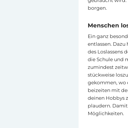
gebraucht wird.
borgen.
Menschen lo
Ein ganz besonde
entlassen. Dazu 
des Loslassens d
die Schule und 
zumindest zeitwe
stückweise loszu
gekommen, wo du
beizeiten mit d
deinen Hobbys z
plaudern. Damit 
Möglichkeiten.